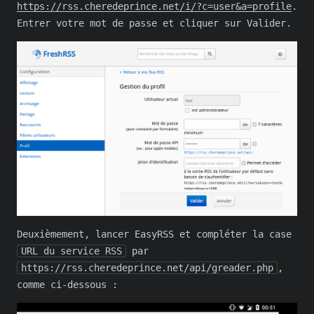
https://rss.cheredeprince.net/i/?c=user&a=profile
.
Entrer votre mot de passe et cliquer sur Valider.
Deuxièmement, lancer EasyRSS et compléter la case
URL du service RSS
par
https://rss.cheredeprince.net/api/greader.php
,
comme ci-dessous :